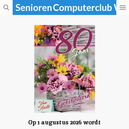
Senioren
Computerclub We
Ga
direct
naar
de
hoofdinhoud
Op 1 augustus 2026 wordt