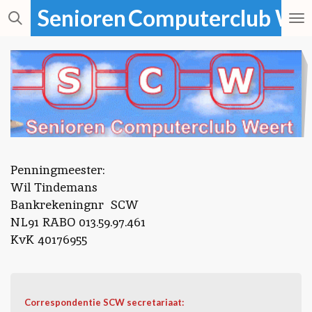
Senioren
Computerclub We
Ga
direct
naar
de
hoofdinhoud
Penningmeester:
Wil Tindemans
Bankrekeningnr SCW
NL91 RABO 013.59.97.461
KvK 40176955
Correspondentie SCW secretariaat
: